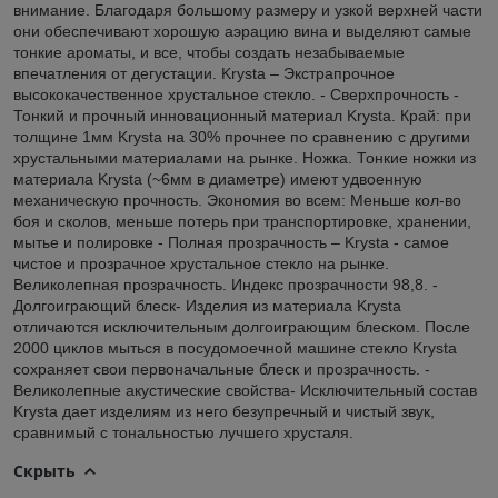
внимание. Благодаря большому размеру и узкой верхней части
они обеспечивают хорошую аэрацию вина и выделяют самые
тонкие ароматы, и все, чтобы создать незабываемые
впечатления от дегустации. Krysta – Экстрапрочное
высококачественное хрустальное стекло. - Сверхпрочность -
Тонкий и прочный инновационный материал Krysta. Край: при
толщине 1мм Krysta на 30% прочнее по сравнению с другими
хрустальными материалами на рынке. Ножка. Тонкие ножки из
материала Krysta (~6мм в диаметре) имеют удвоенную
механическую прочность. Экономия во всем: Меньше кол-во
боя и сколов, меньше потерь при транспортировке, хранении,
мытье и полировке - Полная прозрачность – Krysta - самое
чистое и прозрачное хрустальное стекло на рынке.
Великолепная прозрачность. Индекс прозрачности 98,8. -
Долгоиграющий блеск- Изделия из материала Krysta
отличаются исключительным долгоиграющим блеском. После
2000 циклов мыться в посудомоечной машине стекло Krysta
сохраняет свои первоначальные блеск и прозрачность. -
Великолепные акустические свойства- Исключительный состав
Krysta дает изделиям из него безупречный и чистый звук,
сравнимый с тональностью лучшего хрусталя.
Скрыть