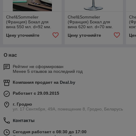
Chef&Sommelier
Chef&Sommelier
Ch
(Франция) Бокал для
(Франция) Бокал для
(Фр
вина 550 мл. d=92 мм.
вина 620 мл. d=70 мм.
кок
h=260 мм. Сублим
h=235 мм. Сэканс
мм.
Цену уточняйте
Цену уточняйте
Це
(N1744) /6/12/288/
/6/24/288/
/6/
О нас
Рейтинг не сформирован
Менее 5 отзывов за последний год
Компания продает на
Deal.by
Работает с 29.09.2015
г. Гродно
ул. 17 Сентября, 49А, помещение 8, Гродно, Беларусь
Контакты
Сегодня работает с 08:30 до 17:00