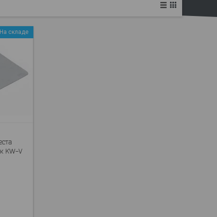
На складе
еста
ик KW-V