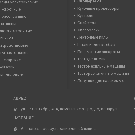
Овощерезки
роды электрические
Кухонные процессоры
 жарочные
Куттеры
 расстоечные
Слайсеры
ля пиццы
Хлеборезки
хности жарочные
Ленточные пилы
льники
Шприцы для колбас
микроволновые
Пельменные аппараты
ты настольные
Тестоделители
 пекарские
Тестомесильные машины
роварки
Тестораскаточные машины
ны тепловые
Ловушки для насекомых
ул. 17 Сентября, 49А, помещение 8, Гродно, Беларусь
ALLhoreca - оборудование для общепита